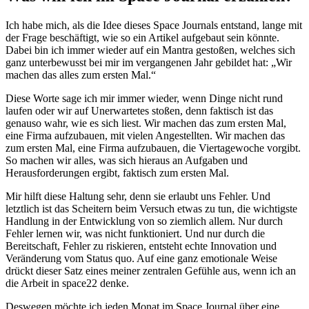
Ich habe mich, als die Idee dieses Space Journals entstand, lange mit
der Frage beschäftigt, wie so ein Artikel aufgebaut sein könnte.
Dabei bin ich immer wieder auf ein Mantra gestoßen, welches sich
ganz unterbewusst bei mir im vergangenen Jahr gebildet hat: „Wir
machen das alles zum ersten Mal.“
Diese Worte sage ich mir immer wieder, wenn Dinge nicht rund
laufen oder wir auf Unerwartetes stoßen, denn faktisch ist das
genauso wahr, wie es sich liest. Wir machen das zum ersten Mal,
eine Firma aufzubauen, mit vielen Angestellten. Wir machen das
zum ersten Mal, eine Firma aufzubauen, die Viertagewoche vorgibt.
So machen wir alles, was sich hieraus an Aufgaben und
Herausforderungen ergibt, faktisch zum ersten Mal.
Mir hilft diese Haltung sehr, denn sie erlaubt uns Fehler. Und
letztlich ist das Scheitern beim Versuch etwas zu tun, die wichtigste
Handlung in der Entwicklung von so ziemlich allem. Nur durch
Fehler lernen wir, was nicht funktioniert. Und nur durch die
Bereitschaft, Fehler zu riskieren, entsteht echte Innovation und
Veränderung vom Status quo. Auf eine ganz emotionale Weise
drückt dieser Satz eines meiner zentralen Gefühle aus, wenn ich an
die Arbeit in space22 denke.
Deswegen möchte ich jeden Monat im Space Journal über eine