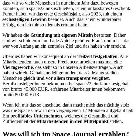
dass wir so viele Menschen in nur einem Jahr dazu bewegen
konnten, sich space22 anzuschließen, ist ein unfassbares Geschenk.
Ferner haben wir das erste Geschäftsjahr, also 2023, mit einem
sechsstelligen Gewinn
beendet. Auch das ist ein wunderbarer
Erfolg, den ich mir so niemals erträumt hätte.
Wir haben die
Gründung mit eigenen Mitteln
bestritten. Daher
sind wir schuldenfrei und alle Anteile gehören Frank und mir – das
war von Anfang an ein zentrales Ziel und das haben wir erreicht.
Überdies haben wir konsequent an der
Teilzeit festgehalten
: Alle
Mitarbeitenden, auch unsere Freelancer, arbeiten maximal eine
Viertagewoche
, das steht so in unseren Arbeitsverträgen. Auch
haben wir ein Gehaltsmodell gefunden, dass alle angestellten
Menschen
gleich und vor allem transparent vergütet
.
Berufseinsteiger:innen bekommen bei space22 ein Jahresfestgehalt
von brutto 45.000 EUR, erfahrene Mitarbeiter:innen bekommen
brutto 80.000 EUR.
Wenn ich mir das so anschaue, dann macht mich das mächtig stolz,
was die Space-Crew in den vergangenen 12 Monaten aufgebaut hat:
Ein
profitables Unternehmen
, welches die Gesundheit und
Zufriedenheit der
Mitarbeitenden in den Mittelpunkt
stellen.
Was will ich im Space Journal erzählen?