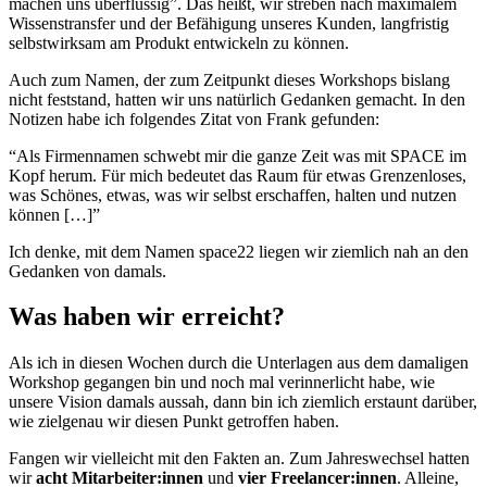
machen uns überflüssig”. Das heißt, wir streben nach maximalem
Wissenstransfer und der Befähigung unseres Kunden, langfristig
selbstwirksam am Produkt entwickeln zu können.
Auch zum Namen, der zum Zeitpunkt dieses Workshops bislang
nicht feststand, hatten wir uns natürlich Gedanken gemacht. In den
Notizen habe ich folgendes Zitat von Frank gefunden:
“Als Firmennamen schwebt mir die ganze Zeit was mit SPACE im
Kopf herum. Für mich bedeutet das Raum für etwas Grenzenloses,
was Schönes, etwas, was wir selbst erschaffen, halten und nutzen
können […]”
Ich denke, mit dem Namen space22 liegen wir ziemlich nah an den
Gedanken von damals.
Was haben wir erreicht?
Als ich in diesen Wochen durch die Unterlagen aus dem damaligen
Workshop gegangen bin und noch mal verinnerlicht habe, wie
unsere Vision damals aussah, dann bin ich ziemlich erstaunt darüber,
wie zielgenau wir diesen Punkt getroffen haben.
Fangen wir vielleicht mit den Fakten an. Zum Jahreswechsel hatten
wir
acht Mitarbeiter:innen
und
vier Freelancer:innen
. Alleine,