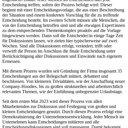
Entscheidung treffen, sofern der Prozess befolgt wird: Dieser
beginnt mit einer Entscheidungsvorlage, die aus einer Beschreibung
der Situation und einem konkreten Vorschlag für die zu treffende
Entscheidung besteht. Im zweiten Schritt müssen alle Menschen, die
von der Entscheidung betroffen sind und alle etwaigen Expert:innen
zu dem entsprechenden Themenkomplex proaktiv auf die Vorlage
hingewiesen werden. Dann soll die Entscheider:in einige Tage Zeit
für Diskussionen lassen, wir zielen hier typischerweise auf zwei
Wochen. Sind alle Diskussionen erfolgt, verändert, trifft oder
verwirft die Person im Anschluss die finale Entscheidung unter
Berücksichtigung aller Diskussionen und Einwände nach eigenem
Ermessen.
Mit diesem Prozess wurden seit Gründung der Firma insgesamt 35
Entscheidungen aus der Belegschaft initiiert, debattiert und
beschlossen. Von kleineren Trivialitäten, wie der Anschaffung neuer
Company-Hoodies, bis zu großen strukturellen und arbeitsrechtlich
relevanten Themen, wie der Einführung unbegrenzter Urlaubstage.
Seit dem ersten Mai 2023 wird dieser Prozess von allen
Mitarbeitenden zur Diskussion und Festlegung von großen und
kleinen Entscheidungen genutzt. Durch diesen Prozess erfolgt eine
Demokratisierung der Unternehmensentwicklung. Jeder Mensch im
Unternehmen kann Entscheidungen initiieren und alle
Entscheidungsdiskussionen sind voll transparent. Damit bekommt