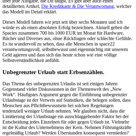
über jede Ausgabe, die Du tätigst. Es gibt aber auch einen
detaillierten Artikel,
Die Kreditkarte & Die Verantwortung
, welcher
das Modell im Detail erklärt.
Dieses Modell fahren wir jetzt seit über sechs Monaten und ich
würde es als einen absoluten Erfolg bezeichnen. Aktuell geben die
Spacies zusammen 700 bis 1000 EUR im Monat für Hardware,
Bücher und Diverses aus, ohne Rückfragen oder schlechte Gefühle.
Es ist wundervoll zu sehen, dass alle Menschen in space22
verantwortungsvoll, selbstbewusst und eigenmächtig mit unserem
Geld agieren und dass sich das heute schon wie eine völlige
Selbstverständlichkeit anfühlt.
Unbegrenzter Urlaub statt Erbsenzählen.
Das Thema des unbegrenzten Urlaubs ist seit einigen Jahren
Gegenstand vieler Diskussionen in der Themenwelt des „New
Work“. Häufigstes Argument gegen die Einführung unbegrenzter
Urlaubstage ist der Verweis auf Statistiken, die belegen sollen, dass
Menschen aus Pflichtbewusstsein bei solchen Regelungen
tendenziell weniger Urlaub nehmen. Wir glauben nicht, dass die
Limitierung der Urlaubstage ein ausschlaggebender Faktor bei der
Entscheidung jedes Einzelnen für oder gegen Urlaub ist. Vielmehr
ist die Kultur des Unternehmens der Kern. Nehmen Führungskräfte
regelmäßig Urlaub? Werden Überstunden konsequent vermieden?