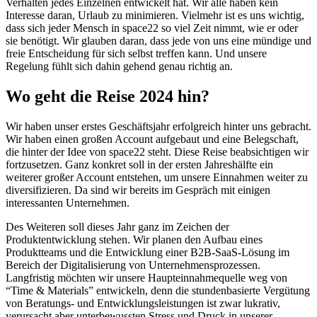
Verhalten jedes Einzelnen entwickelt hat. Wir alle haben kein
Interesse daran, Urlaub zu minimieren. Vielmehr ist es uns wichtig,
dass sich jeder Mensch in space22 so viel Zeit nimmt, wie er oder
sie benötigt. Wir glauben daran, dass jede von uns eine mündige und
freie Entscheidung für sich selbst treffen kann. Und unsere
Regelung fühlt sich dahin gehend genau richtig an.
Wo geht die Reise 2024 hin?
Wir haben unser erstes Geschäftsjahr erfolgreich hinter uns gebracht.
Wir haben einen großen Account aufgebaut und eine Belegschaft,
die hinter der Idee von space22 steht. Diese Reise beabsichtigen wir
fortzusetzen. Ganz konkret soll in der ersten Jahreshälfte ein
weiterer großer Account entstehen, um unsere Einnahmen weiter zu
diversifizieren. Da sind wir bereits im Gespräch mit einigen
interessanten Unternehmen.
Des Weiteren soll dieses Jahr ganz im Zeichen der
Produktentwicklung stehen. Wir planen den Aufbau eines
Produktteams und die Entwicklung einer B2B-SaaS-Lösung im
Bereich der Digitalisierung von Unternehmensprozessen.
Langfristig möchten wir unsere Haupteinnahmequelle weg von
“Time & Materials” entwickeln, denn die stundenbasierte Vergütung
von Beratungs- und Entwicklungsleistungen ist zwar lukrativ,
verursacht aber unterbewussten Stress und Druck in unserer